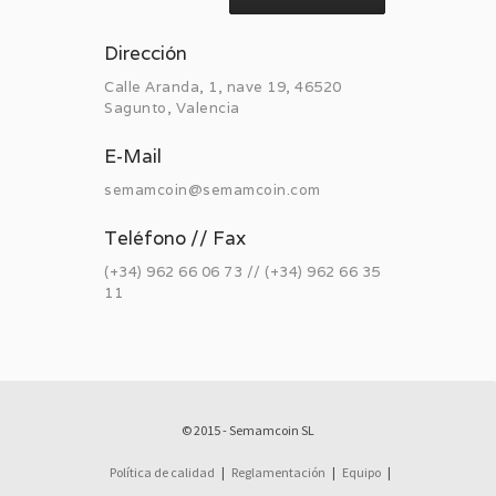
Dirección
Calle Aranda, 1, nave 19, 46520
Sagunto, Valencia
E-Mail
semamcoin@semamcoin.com
Teléfono // Fax
(+34) 962 66 06 73 // (+34) 962 66 35
11
© 2015 - Semamcoin SL
Política de calidad
|
Reglamentación
|
Equipo
|