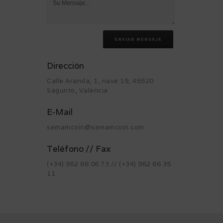
ENVIAR MENSAJE
Dirección
Calle Aranda, 1, nave 19, 46520
Sagunto, Valencia
E-Mail
semamcoin@semamcoin.com
Teléfono // Fax
(+34) 962 66 06 73 // (+34) 962 66 35
11