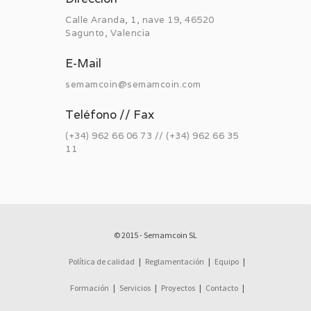
Calle Aranda, 1, nave 19, 46520
Sagunto, Valencia
E-Mail
semamcoin@semamcoin.com
Teléfono // Fax
(+34) 962 66 06 73 // (+34) 962 66 35
11
© 2015 - Semamcoin SL
Política de calidad
|
Reglamentación
|
Equipo
|
Formación
|
Servicios
|
Proyectos
|
Contacto
|