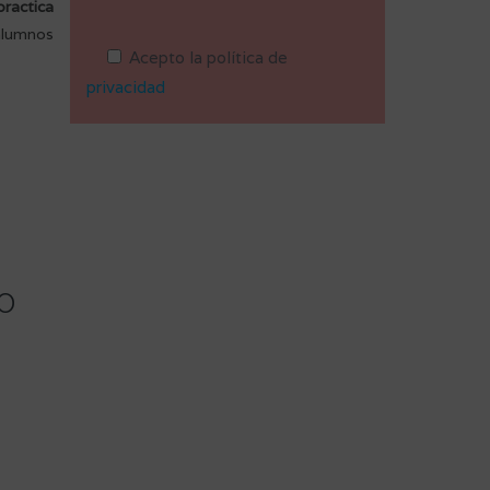
practica
alumnos
Acepto la política de
privacidad
o