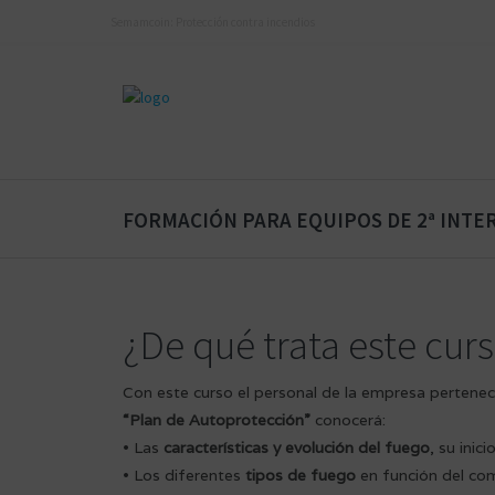
Semamcoin: Protección contra incendios
FORMACIÓN PARA EQUIPOS DE 2ª INTE
¿De qué trata este cur
Con este curso el personal de la empresa perteneci
“Plan de Autoprotección”
conocerá:
• Las
características y evolución del fuego
, su inic
• Los diferentes
tipos de fuego
en función del com