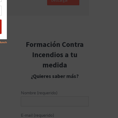
Descargar
Formación Contra
Incendios a tu
medida
¿Quieres saber más?
Nombre (requerido)
E-mail (requerido)