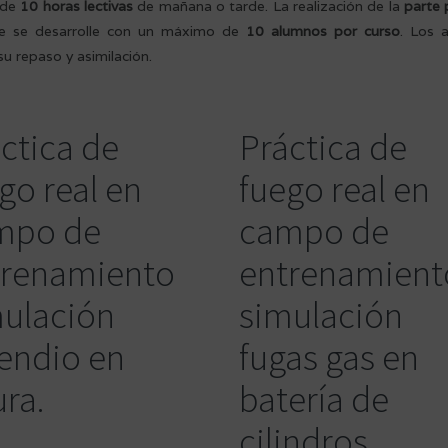
a de
10 horas lectivas
de mañana o tarde. La realización de la
parte 
que se desarrolle con un máximo de
10 alumnos por curso
. Los 
u repaso y asimilación.
ctica de
Práctica de
go real en
fuego real en
mpo de
campo de
trenamiento
entrenamient
mulación
simulación
endio en
fugas gas en
ura.
batería de
cilindros.