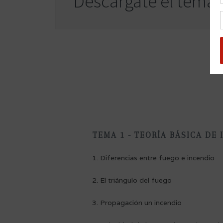
Descárgate el temari
TEMA 1 - TEORÍA BÁSICA DE
1. Diferencias entre fuego e incendio
2. El triángulo del fuego
3. Propagación un incendio