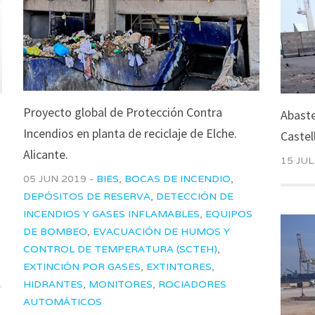
Proyecto global de Protección Contra
Abaste
Incendios en planta de reciclaje de Elche.
Castel
Alicante.
15 JUL
05 JUN 2019 -
BIES
,
BOCAS DE INCENDIO
,
DEPÓSITOS DE RESERVA
,
DETECCIÓN DE
INCENDIOS Y GASES INFLAMABLES
,
EQUIPOS
DE BOMBEO
,
EVACUACIÓN DE HUMOS Y
CONTROL DE TEMPERATURA (SCTEH)
,
EXTINCIÓN POR GASES
,
EXTINTORES
,
HIDRANTES
,
MONITORES
,
ROCIADORES
AUTOMÁTICOS