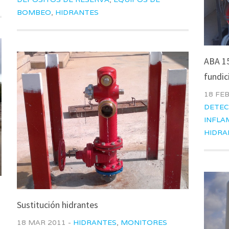
BOMBEO
,
HIDRANTES
ABA 15
fundic
18 FEB
DETEC
INFLA
HIDRA
Sustitución hidrantes
18 MAR 2011 -
HIDRANTES
,
MONITORES