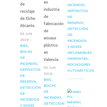
en
de
INCENDIO
,
industria
reciclaje
DEPÓSITOS
de
DE
de Elche.
RESERVA
,
fabricación
Alicante.
DETECCIÓN
de
05 JUN
DE
envase
2019 -
INCENDIOS
plástico
BIES
,
Y GASES
BOCAS
en
INFLAMABLES
,
DE
HIDRANTES
,
Valencia.
INCENDIO
,
ROCIADORES
03 JUN
DEPÓSITOS
AUTOMÁTICOS
2016 -
DE
BIES
,
RESERVA
,
BOCAS
DETECCIÓN
DE
DE
INCENDIO
,
INCENDIOS
DETECCIÓN
Y GASES