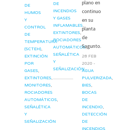
plano en
DE
DE
continuo
INCENDIOS
HUMOS
Y GASES
en su
Y
INFLAMABLES
,
CONTROL
planta
EXTINTORES
,
DE
de
ROCIADORES
TEMPERATURA
Sagunto.
AUTOMÁTICOS
,
(SCTEH)
,
SEÑALÉTICA
EXTINCIÓN
28 FEB
Y
POR
2020 -
SEÑALIZACIÓN
GASES
,
AGUA
EXTINTORES
,
PULVERIZADA
,
MONITORES
,
BIES
,
ROCIADORES
BOCAS
AUTOMÁTICOS
,
DE
SEÑALÉTICA
INCENDIO
,
Y
DETECCIÓN
SEÑALIZACIÓN
DE
INCENDIOS