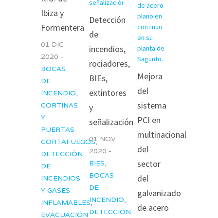
Ibiza y
Detección
Formentera
de
01 DIC
incendios,
2020 -
rociadores,
BOCAS
Mejora
BIEs,
DE
del
extintores
INCENDIO
,
sistema
CORTINAS
y
Y
PCI en
señalización
PUERTAS
multinacional
01 NOV
CORTAFUEGOS
,
del
2020 -
DETECCIÓN
sector
BIES
,
DE
BOCAS
del
INCENDIOS
DE
Y GASES
galvanizado
INCENDIO
,
INFLAMABLES
,
de acero
DETECCIÓN
EVACUACIÓN