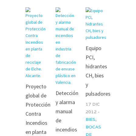
Equipo
PCI,
hidrantes
CH, bies
y
Proyecto
Detección
pulsadores
global de
y alarma
Protección
17 DIC
manual
2012 -
Contra
BIES
,
de
Incendios
BOCAS
incendios
en planta
DE