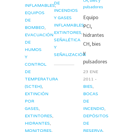
DE
INFLAMABLES
,
INCENDIOS
EQUIPOS
Equipo
Y GASES
DE
INFLAMABLES
,
PCI,
BOMBEO
,
EXTINTORES
,
hidrantes
EVACUACIÓN
SEÑALÉTICA
DE
CH, bies
Y
HUMOS
y
SEÑALIZACIÓN
Y
pulsadores
CONTROL
DE
23 ENE
TEMPERATURA
2011 -
(SCTEH)
,
BIES
,
EXTINCIÓN
BOCAS
POR
DE
GASES
,
INCENDIO
,
EXTINTORES
,
DEPÓSITOS
HIDRANTES
,
DE
MONITORES
,
RESERVA
,